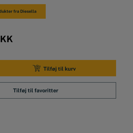
sk stabil PVC/stål kasse
dukter fra Diesella
KK
Tilføj til kurv