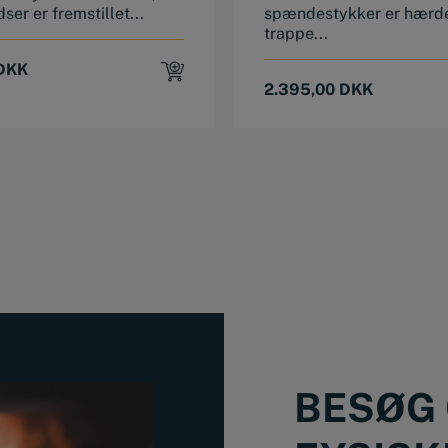
ser er fremstillet...
spændestykker er hærde
trappe...
DKK
2.395,00
DKK
BESØG 