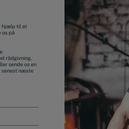
hjælp til at
e os på
de
nel rådgivning.
ller sende os en
l senest næste