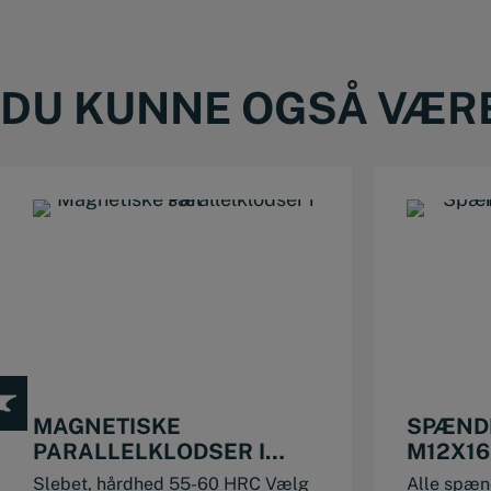
DU KUNNE OGSÅ VÆRE 
This product has multiple variants. The options may be chosen on the product page
MAGNETISKE
SPÆND
PARALLELKLODSER I
M12X16
SÆT
Slebet, hårdhed 55-60 HRC Vælg
Alle spæn