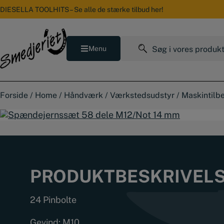
Hop
DIESELLA TOOLHITS – Se alle de stærke tilbud her!
til
indholdet
Søg
Menu
efter:
Forside
/
Home
/
Håndværk
/
Værkstedsudstyr
/
Maskintilb
PRODUKTBESKRIVEL
24 Pinbolte
Gevind: M10