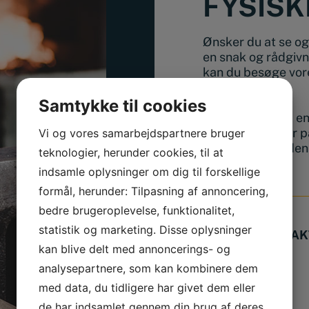
FYSISK
Ønsker du at se og 
en snak og rådgivn
kan du besøge vore
Haslev.
Samtykke til cookies
Vi giver dig altid 
hvad enten du er p
Vi og vores samarbejdspartnere bruger
eller skal have de
teknologier, herunder cookies, til at
indsamle oplysninger om dig til forskellige
formål, herunder: Tilpasning af annoncering,
bedre brugeroplevelse, funktionalitet,
statistik og marketing. Disse oplysninger
BUTIK & KONTAK
kan blive delt med annoncerings- og
Adresse
analysepartnere, som kan kombinere dem
Finlandsgade 14
4690 Haslev
med data, du tidligere har givet dem eller
de har indsamlet gennem din brug af deres