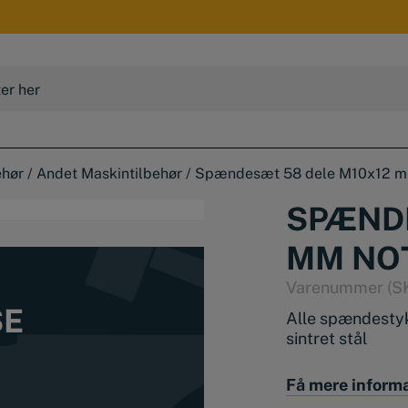
ehør
/
Andet Maskintilbehør
/
Spændesæt 58 dele M10x12 m
SPÆNDE
MM NO
Varenummer (S
SE
Alle spændestykk
sintret stål
Alle dele er sort
Få mere inform