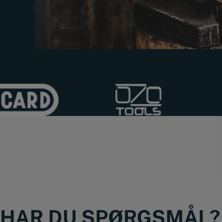
HAR DU SPØRGSMÅL?