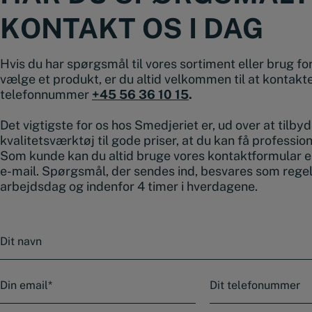
KONTAKT OS I DAG
Hvis du har spørgsmål til vores sortiment eller brug for 
vælge et produkt, er du altid velkommen til at kontakt
telefonnummer
+45 56 36 10 15
.
Det vigtigste for os hos Smedjeriet er, ud over at tilby
kvalitetsværktøj til gode priser, at du kan få professio
Som kunde kan du altid bruge vores kontaktformular e
e-mail. Spørgsmål, der sendes ind, besvares som rege
arbejdsdag og indenfor 4 timer i hverdagene.
N
a
v
n
E
T
-
e
m
l