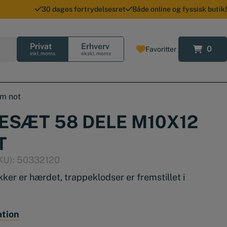
30 dages fortrydelsesret
Både online og fyssisk butik!
Privat
Erhverv
0
Favoritter
0
inkl. moms
ekskl. moms
m not
SÆT 58 DELE M10X12
T
KU):
50332120
er er hærdet, trappeklodser er fremstillet i
 oxideret
ation