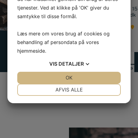
Kontakt os
tjenester. Ved at klikke på 'OK' giver du
Tlf.:
+45 56 36 10 15
mail@smedjeriet.dk
samtykke til disse formål.
Find os på kortet
Læs mere om vores brug af cookies og
behandling af persondata på vores
hjemmeside.
VIS
DETALJER
JA
NEJ
OK
JA
NEJ
NØDVENDIGE
PRÆFERENCER
AFVIS ALLE
JA
NEJ
JA
NEJ
MARKETING
STATISTIK