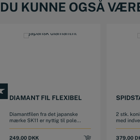
DU KUNNE OGSÅ VÆRE 
This product has multiple variants. The options may be chosen on the product page
DIAMANT FIL FLEXIBEL
SPIDST
Diamantfilen fra det japanske
2 stk. kon
mærke SK11 er nyttig til pole...
med indve
249,00
DKK
379,00
D