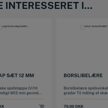
INTERESSERET I...
AP SÆT 12 MM
BORSLIBELÆRE
iske spidstappe (V/H)
Borslibelære spidsvinkel
ndigt M12 mm gevind...
grader Til måling af skær
KK
70,00
DKK