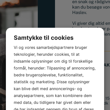
en snak og rådgivn
kan du besøge vore
Haslev.
Vi giver dig altid 
hvad enten du er p
eller skal have de
Samtykke til cookies
Vi og vores samarbejdspartnere bruger
teknologier, herunder cookies, til at
indsamle oplysninger om dig til forskellige
BUTIK & KONTAK
formål, herunder: Tilpasning af annoncering,
Adresse
bedre brugeroplevelse, funktionalitet,
Finlandsgade 14
statistik og marketing. Disse oplysninger
4690 Haslev
kan blive delt med annoncerings- og
Kontakt os
analysepartnere, som kan kombinere dem
Tlf.:
+45 56 36 10 15
med data, du tidligere har givet dem eller
mail@smedjeriet.dk
de har indsamlet gennem din brug af deres