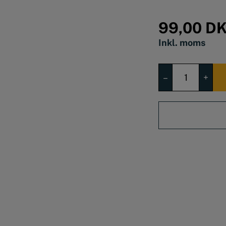
99,00
D
Inkl. moms
Slibeguide
–
+
til
køkkenknive
antal