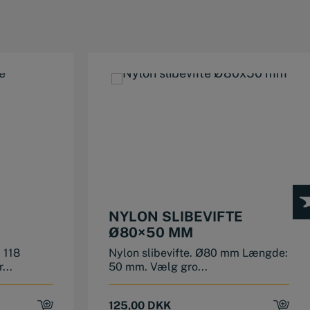
This product has multiple variants. The options may be chosen on the product page
NYLON SLIBEVIFTE
Ø80×50 MM
 118
Nylon slibevifte. Ø80 mm Længde:
...
50 mm. Vælg gro...
125,00
DKK