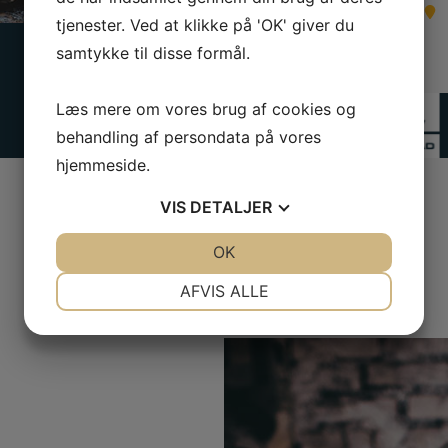
Find os på kortet
tjenester. Ved at klikke på 'OK' giver du
samtykke til disse formål.
Læs mere om vores brug af cookies og
behandling af persondata på vores
hjemmeside.
VIS
DETALJER
JA
NEJ
OK
JA
NEJ
NØDVENDIGE
PRÆFERENCER
AFVIS ALLE
JA
NEJ
JA
NEJ
MARKETING
STATISTIK