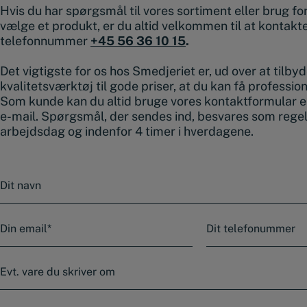
Hvis du har spørgsmål til vores sortiment eller brug for 
vælge et produkt, er du altid velkommen til at kontakt
telefonnummer
+45 56 36 10 15
.
Det vigtigste for os hos Smedjeriet er, ud over at tilby
kvalitetsværktøj til gode priser, at du kan få professio
Som kunde kan du altid bruge vores kontaktformular e
e-mail. Spørgsmål, der sendes ind, besvares som rege
arbejdsdag og indenfor 4 timer i hverdagene.
N
a
v
n
E
T
-
e
m
l
a
e
E
i
f
v
l
o
t
n
.
*
B