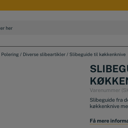
 Polering
/
Diverse slibeartikler
/
Slibeguide til køkkenknive
SLIBEG
KØKKE
Varenummer (S
Slibeguide fra 
køkkenknive med
Denne enhed gør 
Få mere inform
mod vandstenen