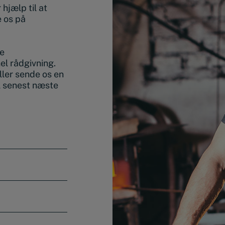
hjælp til at
e os på
de
nel rådgivning.
ller sende os en
l senest næste