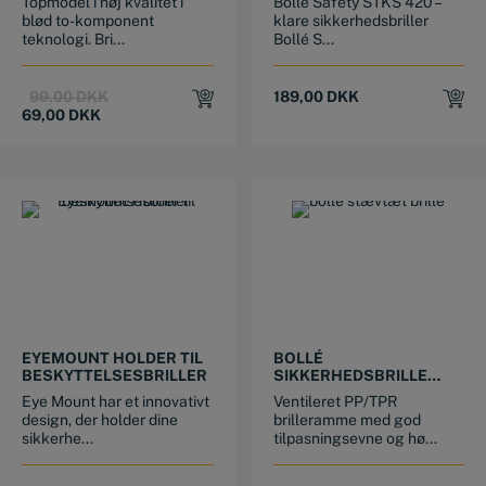
Topmodel i høj kvalitet i
Bollé Safety STKS 420 –
SIDESKJOLD
blød to-komponent
klare sikkerhedsbriller
teknologi. Bri...
Bollé S...
Original
Current
99,00
DKK
189,00
DKK
price
price
69,00
DKK
was:
is:
99,00 DKK.
69,00 DKK.
EYEMOUNT HOLDER TIL
BOLLÉ
BESKYTTELSESBRILLER
SIKKERHEDSBRILLE
STØVTÆT
Eye Mount har et innovativt
Ventileret PP/TPR
design, der holder dine
brilleramme med god
sikkerhe...
tilpasningsevne og hø...