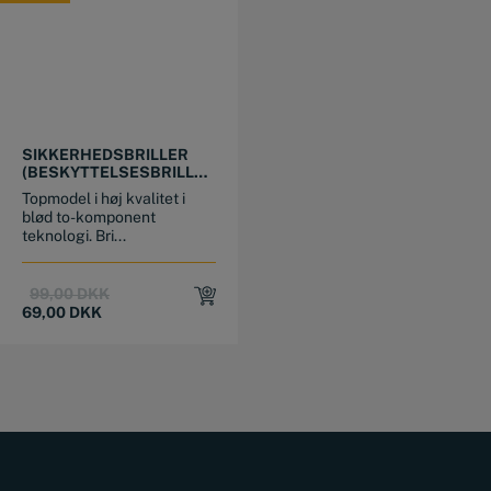
TILBUD
SIKKERHEDSBRILLER
(BESKYTTELSESBRILLE)
KLART GLAS 620
Topmodel i høj kvalitet i
blød to-komponent
teknologi. Bri...
Original
Current
99,00
DKK
price
price
69,00
DKK
was:
is:
99,00 DKK.
69,00 DKK.