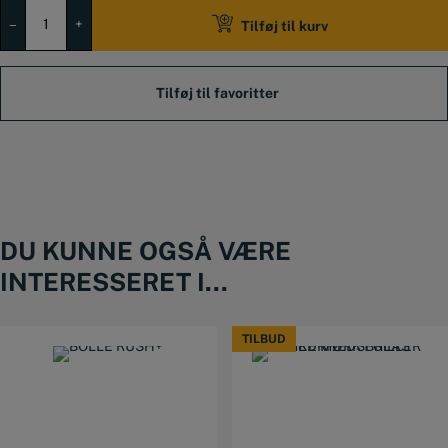
Sikkerhedsbriller
99,00 DKK.
69,00 DKK.
tonet
–
+
Tilføj til kurv
glas
antal
DU KUNNE OGSÅ VÆRE
INTERESSERET I...
TILBUD
TILBUD