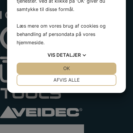
tjenester. Ved at klikke på 'OK' giver du
samtykke til disse formål.
Læs mere om vores brug af cookies og
behandling af persondata på vores
hjemmeside.
VIS
DETALJER
JA
NEJ
OK
JA
NEJ
NØDVENDIGE
PRÆFERENCER
AFVIS ALLE
JA
NEJ
JA
NEJ
MARKETING
STATISTIK