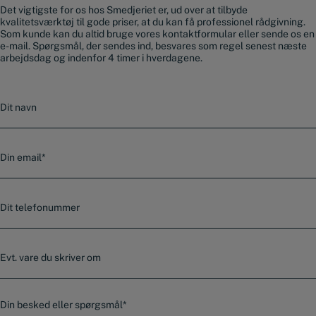
Det vigtigste for os hos Smedjeriet er, ud over at tilbyde
kvalitetsværktøj til gode priser, at du kan få professionel rådgivning.
Som kunde kan du altid bruge vores kontaktformular eller sende os en
e-mail. Spørgsmål, der sendes ind, besvares som regel senest næste
arbejdsdag og indenfor 4 timer i hverdagene.
N
a
v
n
E
-
m
a
T
i
e
l
l
*
e
E
f
v
o
t
n
.
n
B
v
u
e
a