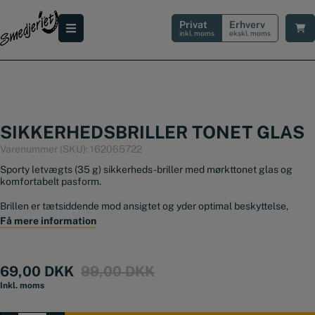
Hop
til
Privat
Erhverv
indholdet
inkl. moms
ekskl. moms
SIKKERHEDSBRILLER TONET GLAS
Varenummer (SKU):
162065722
Sporty letvægts (35 g) sikkerheds-briller med mørkttonet glas og
komfortabelt pasform.
Brillen er tætsiddende mod ansigtet og yder­ optimal beskyttelse,
samtidig med at den er meget fleksibel, komfortabel og giver et 180°
Få mere information
udsyn.
Brillen har ydermere en antidug coating.
Original
Current
69,00
DKK
99,00
DKK
EN 166 beskyttelse
price
price
Inkl. moms
was:
is: