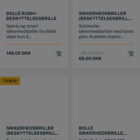
BOLLÉ RUSH+
SIKKERHEDSBRILLER
BESKYTTELSESBRILLE
(BESKYTTELSESBRILLE)
MØRKT GLAS 620
Sporty og smart
Schmerler
sikkerhedsbrille fra Bollé
sikkerhedsbriller med tonet
Vejer kun 2...
glas. Kvalitets topmo...
Original
Current
149,00
DKK
99,00
DKK
price
price
69,00
DKK
was:
is:
99,00 DKK.
69,00 DKK.
TILBUD
TILBUD
SIKKERHEDSBRILLER
BOLLÈ
(BESKYTTELSESBRILLE)
SIKKERHEDSBRILLE
GULT GLAS 620
STKS-420 MED