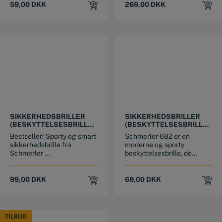
59,00
DKK
269,00
DKK
SIKKERHEDSBRILLER
SIKKERHEDSBRILLER
(BESKYTTELSESBRILLE)
(BESKYTTELSESBRILLE)
KLART GLAS 622
KLART GLAS 682
Bestseller! Sporty og smart
Schmerler 682 er en
sikkerhedsbrille fra
moderne og sporty
Schmerler ...
beskyttelsesbrille, de...
99,00
DKK
69,00
DKK
TILBUD