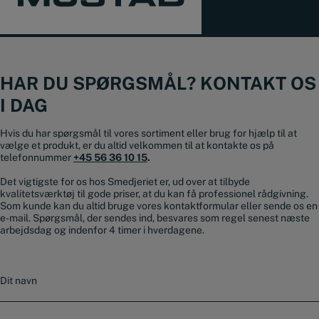
HAR DU SPØRGSMÅL? KONTAKT OS
I DAG
Hvis du har spørgsmål til vores sortiment eller brug for hjælp til at
vælge et produkt, er du altid velkommen til at kontakte os på
telefonnummer
+45 56 36 10 15
.
Det vigtigste for os hos Smedjeriet er, ud over at tilbyde
kvalitetsværktøj til gode priser, at du kan få professionel rådgivning.
Som kunde kan du altid bruge vores kontaktformular eller sende os en
e-mail. Spørgsmål, der sendes ind, besvares som regel senest næste
arbejdsdag og indenfor 4 timer i hverdagene.
N
a
v
n
E