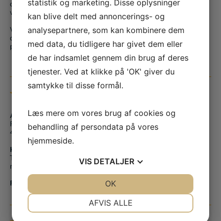
statistik og marketing. Disse oplysninger
og rådgivning med vores erfarne personale, kan du besøge
vores butik på Finlandsgade 14 i Haslev.
kan blive delt med annoncerings- og
analysepartnere, som kan kombinere dem
Vi giver dig altid en professionel og tryg vejledning hvad enten
du er på udkig efter smedeudstyr, værktøj eller skal have den
med data, du tidligere har givet dem eller
perfekte svendegave.
de har indsamlet gennem din brug af deres
tjenester. Ved at klikke på 'OK' giver du
samtykke til disse formål.
BUTIK & KONTAKT
Læs mere om vores brug af cookies og
Adresse
Finlandsgade 14
behandling af persondata på vores
4690 Haslev
hjemmeside.
Kontakt os
Tlf.:
+45 56 36 10 15
VIS
DETALJER
mail@smedjeriet.dk
JA
NEJ
OK
JA
NEJ
Find os på kortet
NØDVENDIGE
PRÆFERENCER
AFVIS ALLE
JA
NEJ
JA
NEJ