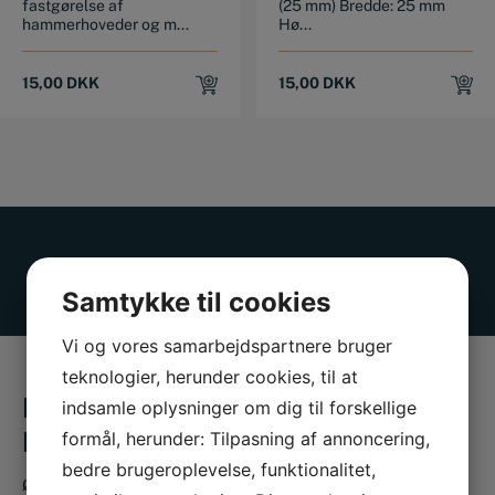
fastgørelse af
(25 mm) Bredde: 25 mm
hammerhoveder og m...
Hø...
15,00
DKK
15,00
DKK
Samtykke til cookies
Vi og vores samarbejdspartnere bruger
teknologier, herunder cookies, til at
BESØG OS I VORES FYSISKE
indsamle oplysninger om dig til forskellige
BUTIK
formål, herunder: Tilpasning af annoncering,
bedre brugeroplevelse, funktionalitet,
Ønsker du at se og føle nogle af vores vare eller at få en snak