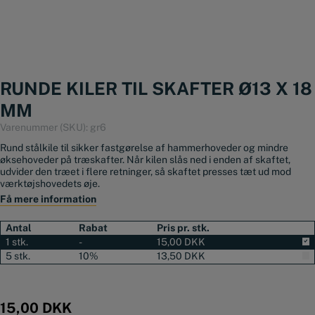
RUNDE KILER TIL SKAFTER Ø13 X 18
MM
Varenummer (SKU):
gr6
Rund stålkile til sikker fastgørelse af hammerhoveder og mindre
øksehoveder på træskafter. Når kilen slås ned i enden af skaftet,
udvider den træet i flere retninger, så skaftet presses tæt ud mod
værktøjshovedets øje.
Få mere information
Den runde udformning fordeler trykket jævnt omkring kilen og giver
en solid og stabil montering. Kilen kan bruges ved montering af et nyt
Antal
Rabat
Pris pr. stk.
skaft eller til efterspænding af et hoved, der er begyndt at sidde løst.
1 stk.
-
15,00
DKK
Denne størrelse er velegnet til mindre hammere med en hovedvægt
5 stk.
10%
13,50
DKK
på cirka 800-900 gram. Kontrollér altid skaftets og øjets størrelse, før
kilen monteres.
15,00
DKK