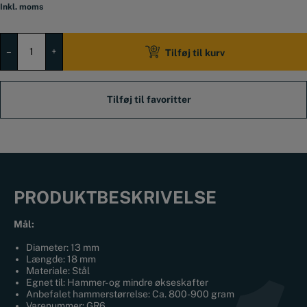
Inkl. moms
Runde
Kiler
–
+
Tilføj til kurv
til
skafter
Ø13
x
18
mm
antal
PRODUKTBESKRIVELSE
Mål:
Diameter: 13 mm
Længde: 18 mm
Materiale: Stål
Egnet til: Hammer- og mindre økseskafter
Anbefalet hammerstørrelse: Ca. 800-900 gram
Varenummer: GR6