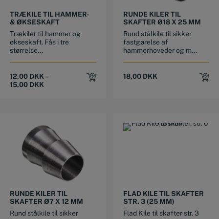
This product has multiple variants. The options may be chosen on the product page
TRÆKILE TIL HAMMER-
RUNDE KILER TIL
& ØKSESKAFT
SKAFTER Ø18 X 25 MM
Trækiler til hammer og
Rund stålkile til sikker
økseskaft. Fås i tre
fastgørelse af
størrelse...
hammerhoveder og m...
12,00
DKK
–
18,00
DKK
15,00
DKK
RUNDE KILER TIL
FLAD KILE TIL SKAFTER
SKAFTER Ø7 X 12 MM
STR. 3 (25 MM)
Rund stålkile til sikker
Flad Kile til skafter str. 3