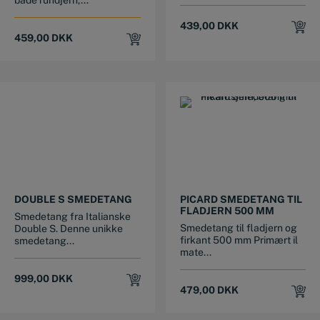
439,00
DKK
459,00
DKK
This product has multiple variants. The options may be chosen on the product page
DOUBLE S SMEDETANG
PICARD SMEDETANG TIL
FLADJERN 500 MM
Smedetang fra Italianske
Smedetang til fladjern og
Double S. Denne unikke
firkant 500 mm Primært il
smedetang...
mate...
999,00
DKK
479,00
DKK