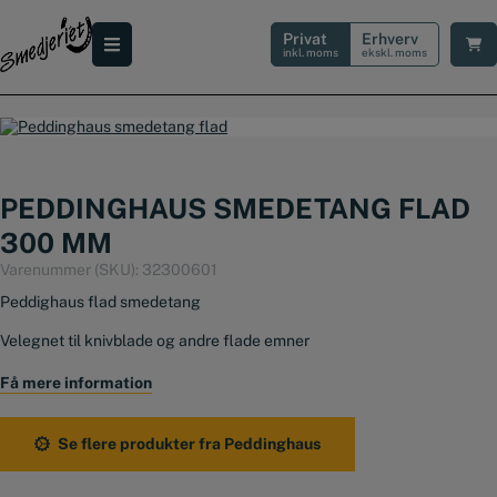
Hop
til
Privat
Erhverv
indholdet
inkl. moms
ekskl. moms
PEDDINGHAUS SMEDETANG FLAD
300 MM
Varenummer (SKU):
32300601
Peddighaus flad smedetang
Velegnet til knivblade og andre flade emner
300 mm
Få mere information
Se flere produkter fra Peddinghaus