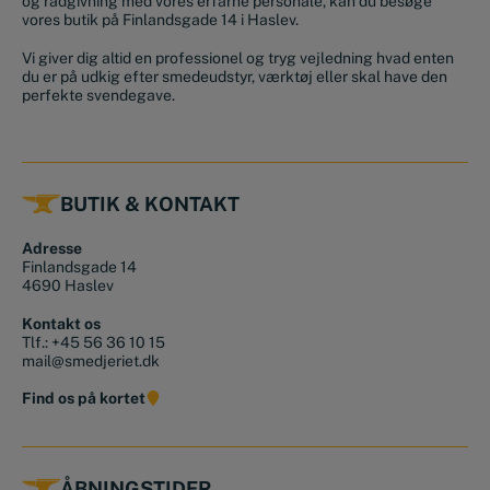
og rådgivning med vores erfarne personale, kan du besøge
vores butik på Finlandsgade 14 i Haslev.
Vi giver dig altid en professionel og tryg vejledning hvad enten
du er på udkig efter smedeudstyr, værktøj eller skal have den
perfekte svendegave.
BUTIK & KONTAKT
Adresse
Finlandsgade 14
4690 Haslev
Kontakt os
Tlf.:
+45 56 36 10 15
mail@smedjeriet.dk
Find os på kortet
ÅBNINGSTIDER