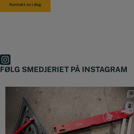
FØLG SMEDJERIET PÅ INSTAGRAM
Nyheder fra @trigjig er lige landet 🔥
🔴
...
49
0