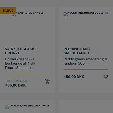
TILBUD
TILBUD
VÆRKTØJSPAKKE
PEDDINGHAUS
BRONZE
SMEDETANG TIL
RUNDJERN 500 MM
En værktøjspakke
Peddinghaus smedetang til
bestående af: 1 stk
rundjern 500 mm
Picard Smedeta...
459,00
DKK
Original
Current
890,00
DKK
price
price
785,00
DKK
was:
is:
890,00 DKK.
785,00 DKK.