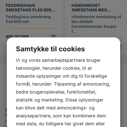
PEDDINGHAUS
HÅNDSMEDET
SMEDETANG FLAD 600
SMEDETANG MED
MM
RUNDE KÆBER
Peddinghaus smedetang
Håndsmedet smedetang af
flad 600 mm
den dobbelt
Danmarksmester Kasper
f...
495,00
DKK
299,00
DKK
Samtykke til cookies
Vi og vores samarbejdspartnere bruger
teknologier, herunder cookies, til at
indsamle oplysninger om dig til forskellige
formål, herunder: Tilpasning af annoncering,
bedre brugeroplevelse, funktionalitet,
statistik og marketing. Disse oplysninger
kan blive delt med annoncerings- og
PICARD SMEDETANG
PICARD SMEDETANG
FLAD 400 MM
COMBI (WOLFSMAUL)
analysepartnere, som kan kombinere dem
300 MM
Super god smedetang til
Picard Smedetang
med data, du tidligere har givet dem eller
fladjern fra Picard
Wolfsmaul combitang 300