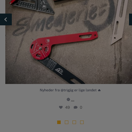
Nyheder fra @trigjig er lige landet 🔥
...
🔴
49
0