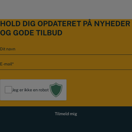
HOLD DIG OPDATERET PÅ NYHEDER
OG GODE TILBUD
N
a
v
E
n
-
m
a
i
l
Jeg er ikke en robot
*