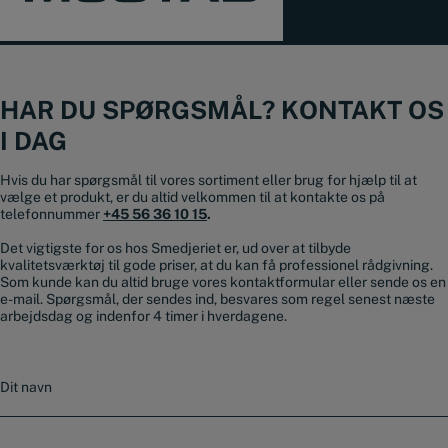
HAR DU SPØRGSMÅL? KONTAKT OS
I DAG
Hvis du har spørgsmål til vores sortiment eller brug for hjælp til at
vælge et produkt, er du altid velkommen til at kontakte os på
telefonnummer
+45 56 36 10 15
.
Det vigtigste for os hos Smedjeriet er, ud over at tilbyde
kvalitetsværktøj til gode priser, at du kan få professionel rådgivning.
Som kunde kan du altid bruge vores kontaktformular eller sende os en
e-mail. Spørgsmål, der sendes ind, besvares som regel senest næste
arbejdsdag og indenfor 4 timer i hverdagene.
N
a
v
n
E