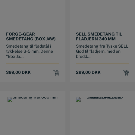
This product has multiple variants. The options may be chosen on the product page
This product has multiple variants. The options may be chosen on the product page
FORGE-GEAR
SELL SMEDETANG TIL
SMEDETANG (BOX JAW)
FLADJERN 340 MM
Smedetang til fladstål i
Smedetang fra Tyske SELL
tykkelse 3-5 mm. Denne
God til fladjern, med en
''Box Ja...
bredd...
399,00
DKK
299,00
DKK