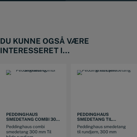
DU KUNNE OGSÅ VÆRE
INTERESSERET I...
PEDDINGHAUS
PEDDINGHAUS
SMEDETANG COMBI 300
SMEDETANG TIL
MM
RUNDJERN 300 MM
Peddinghaus combi
Peddinghaus smedetang
smedetang 300 mm Til
til rundjern, 300 mm
både rundjern,...