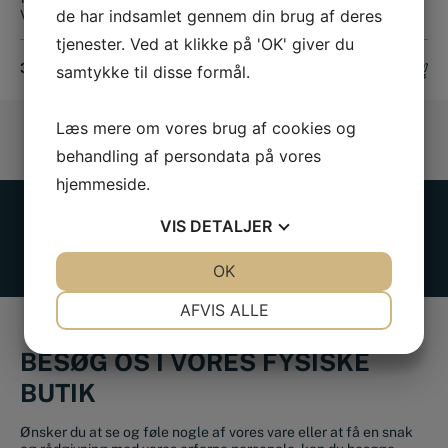
de har indsamlet gennem din brug af deres
Velegnet til ...
mm God all ro...
tjenester. Ved at klikke på 'OK' giver du
349,00
DKK
369,00
DKK
samtykke til disse formål.
Læs mere om vores brug af cookies og
behandling af persondata på vores
hjemmeside.
VIS
DETALJER
JA
NEJ
OK
JA
NEJ
NØDVENDIGE
PRÆFERENCER
AFVIS ALLE
JA
NEJ
JA
NEJ
BESØG OS I VORES FYSISKE
MARKETING
STATISTIK
BUTIK
Ønsker du at se og føle nogle af vores vare eller at få en snak