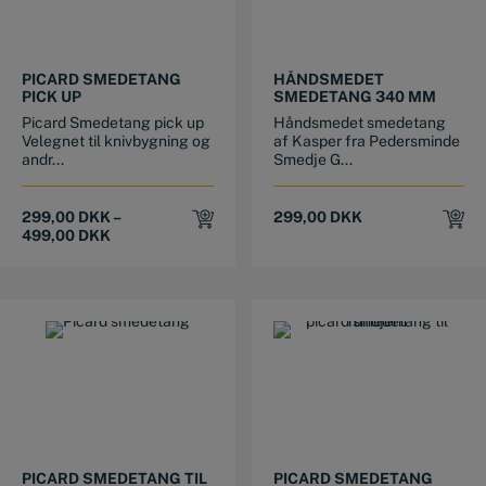
This product has multiple variants. The options may be chosen on the product page
PICARD SMEDETANG
HÅNDSMEDET
PICK UP
SMEDETANG 340 MM
Picard Smedetang pick up
Håndsmedet smedetang
Velegnet til knivbygning og
af Kasper fra Pedersminde
andr...
Smedje G...
299,00
DKK
–
299,00
DKK
499,00
DKK
PICARD SMEDETANG TIL
PICARD SMEDETANG