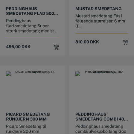
This product has multiple variants. The options may be chosen on the product page
PEDDINGHAUS
MUSTAD SMEDETANG
SMEDETANG FLAD 500
Mustad smedetang Fås i
MM
Peddinghaus
følgende størrelser: 6 mm
flad smedetang Super
(1...
stærk smedetang med st...
810,00
DKK
495,00
DKK
PICARD SMEDETANG
PEDDINGHAUS
RUNDJERN 300 MM
SMEDETANG COMBI 400
MM
Picard Smedetang til
Peddinghaus smedetang
rundjern 300 mm
combi/ulvekæbe tang God