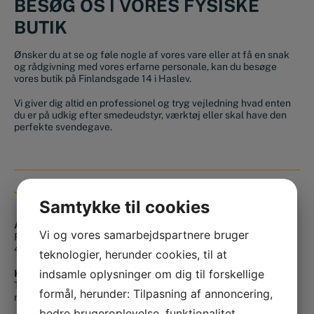
BESØG OS I VORES FYSISKE
BUTIK
Ønsker du at se og føle nogle af vores vare eller at få en snak
og rådgivning med vores erfarne personale, kan du besøge
vores butik på Finlandsgade 14 i Haslev.
Vi giver dig altid en professionel og tryg vejledning hvad enten
du er på udkig efter smedeudstyr, værktøj eller skal have den
perfekte svendegave.
BUTIK & KONTAKT
Samtykke til cookies
Adresse
Vi og vores samarbejdspartnere bruger
Finlandsgade 14
4690 Haslev
teknologier, herunder cookies, til at
indsamle oplysninger om dig til forskellige
Kontakt os
Tlf.:
+45 56 36 10 15
formål, herunder: Tilpasning af annoncering,
mail@smedjeriet.dk
bedre brugeroplevelse, funktionalitet,