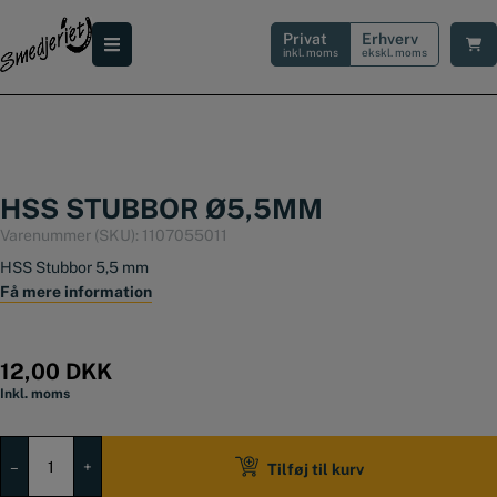
Hop
til
Privat
Erhverv
indholdet
inkl. moms
ekskl. moms
HSS STUBBOR Ø5,5MM
Varenummer (SKU):
1107055011
HSS Stubbor 5,5 mm
Få mere information
12,00
DKK
Inkl. moms
HSS
stubbor
–
+
Tilføj til kurv
Ø5,5mm