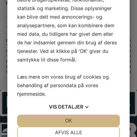
Find os på kortet
statistik og marketing. Disse oplysninger
kan blive delt med annoncerings- og
analysepartnere, som kan kombinere dem
ÅBNINGSTIDER
med data, du tidligere har givet dem eller
Mandag:
08.00 – 16.00
de har indsamlet gennem din brug af deres
Tirsdag:
08.00 – 16.00
tjenester. Ved at klikke på 'OK' giver du
Onsdag:
08.00 – 16.00
Torsdag:
08.00 – 16.00
samtykke til disse formål.
Fredag:
08.00 – 16.00
Lørdag:
Lukket
Søndag:
Lukket
Læs mere om vores brug af cookies og
behandling af persondata på vores
hjemmeside.
VIS
DETALJER
JA
NEJ
OK
JA
NEJ
NØDVENDIGE
PRÆFERENCER
AFVIS ALLE