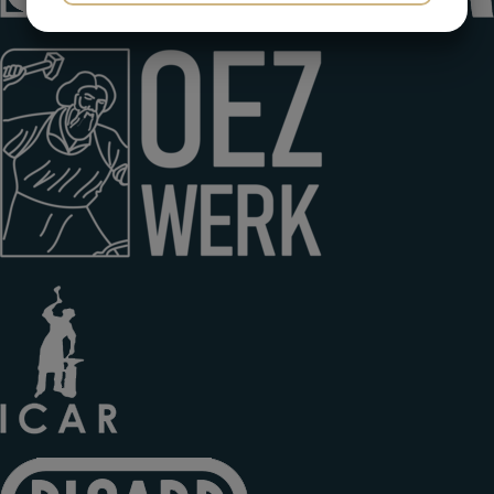
JA
NEJ
JA
NEJ
MARKETING
STATISTIK