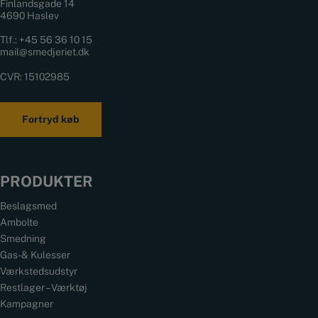
Finlandsgade 14
4690 Haslev
Tlf.:
+45 56 36 10 15
mail@smedjeriet.dk
CVR: 15102985
Fortryd køb
PRODUKTER
Beslagsmed
Ambolte
Smedning
Gas- & Kulesser
Værkstedsudstyr
Restlager – Værktøj
Kampagner