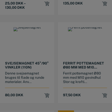
25,00
DKK
–
135,00
DKK
130,00
DKK
SVEJSEMAGNET 45°/90°
FERRIT POTTEMAGNET
VINKLER (110N)
Ø80 MM MED M10
GEVINDHUL
Denne svejsemagnet
Ferrit pottemagnet Ø80
bruges til flade og runde
mm med M10 gevindhul
materialer. Anv...
Stor og krafti...
80,00
DKK
97,50
DKK