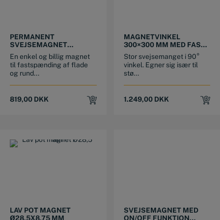
PERMANENT
MAGNETVINKEL
SVEJSEMAGNET
300×300 MM MED FAST
150X45X45 MM (100 KG)
90° VINKEL (1000N)
En enkel og billig magnet
Stor svejsemanget i 90°
til fastspænding af flade
vinkel. Egner sig især til
og rund...
stø...
819,00
DKK
1.249,00
DKK
LAV POT MAGNET
SVEJSEMAGNET MED
Ø28,5X8,75 MM
ON/OFF FUNKTION