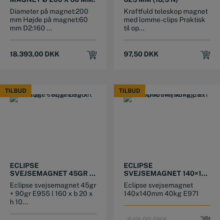
Diameter på magnet:200
Kraftfuld teleskop magnet
mm Højde på magnet:60
med lomme-clips Praktisk
mm D2:160 ...
til op...
18.393,00
DKK
97,50
DKK
TILBUD
TILBUD
TILBUD
TILBUD
ECLIPSE
ECLIPSE
SVEJSEMAGNET 45GR +
SVEJSEMAGNET 140×140
90GR E955
MM
Eclipse svejsemagnet 45gr
Eclipse svejsemagnet
+ 90gr E955 l 160 x b 20 x
140x140mm 40kg E971
h 10...
Original
Current
649,00
DKK