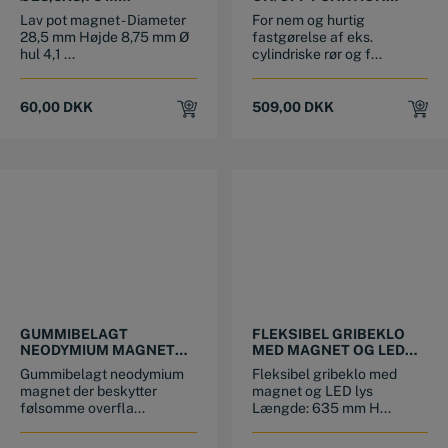
60°/90°/110°/115°/165°
Lav pot magnet - Diameter
For nem og hurtig
VINKLER
28,5 mm Højde 8,75 mm Ø
fastgørelse af eks.
hul 4,1 ...
cylindriske rør og f...
60,00
DKK
509,00
DKK
This product has multiple variants. The options may be chosen on the product page
GUMMIBELAGT
FLEKSIBEL GRIBEKLO
NEODYMIUM MAGNET
MED MAGNET OG LED
MED INDVENDIGT
LYS
Gummibelagt neodymium
Fleksibel gribeklo med
GEVIND
magnet der beskytter
magnet og LED lys
følsomme overfla...
Længde: 635 mm H...