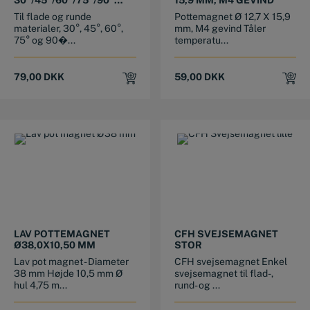
VINKLER (110N)
Til flade og runde
Pottemagnet Ø 12,7 X 15,9
materialer, 30°, 45°, 60°,
mm, M4 gevind Tåler
75° og 90�...
temperatu...
79,00
DKK
59,00
DKK
LAV POTTEMAGNET
CFH SVEJSEMAGNET
Ø38,0X10,50 MM
STOR
Lav pot magnet - Diameter
CFH svejsemagnet Enkel
38 mm Højde 10,5 mm Ø
svejsemagnet til flad-,
hul 4,75 m...
rund- og ...