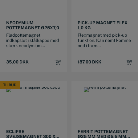
NEODYMIUM
PICK-UP MAGNET FLEX
POTTEMAGNET Ø25X7,0
1,0 KG
Fladpottemagnet
Flexmagnet med pick-up
indkapslet i stålkappe med
funktion. Kan nemt komme
stærk neodymium...
ned i træn...
35,00
DKK
187,00
DKK
TILBUD
TILBUD
ECLIPSE
FERRIT POTTEMAGNET
SVEJSEMAGNET 300 X
Ø25 MM MED Ø5,5 MM