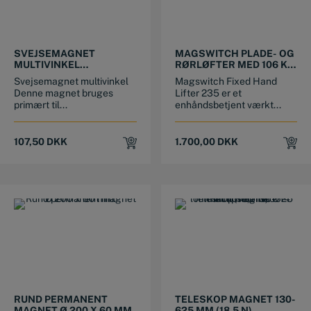
SVEJSEMAGNET
MAGSWITCH PLADE- OG
MULTIVINKEL
RØRLØFTER MED 106 KG
30°/45°/60°/75°/90°
(MAX.)
Svejsemagnet multivinkel
Magswitch Fixed Hand
VINKLER (220N)
Denne magnet bruges
Lifter 235 er et
primært til...
enhåndsbetjent værkt...
107,50
DKK
1.700,00
DKK
RUND PERMANENT
TELESKOP MAGNET 130-
MAGNET Ø 200 X 60 MM.
625 MM (18,5 N)