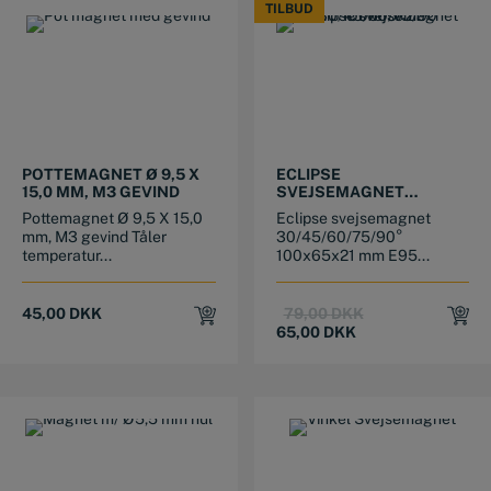
TILBUD
TILBUD
POTTEMAGNET Ø 9,5 X
ECLIPSE
15,0 MM, M3 GEVIND
SVEJSEMAGNET
30/45/60/75/90°
Pottemagnet Ø 9,5 X 15,0
Eclipse svejsemagnet
100X65X21
mm, M3 gevind Tåler
30/45/60/75/90°
temperatur...
100x65x21 mm E95...
Original
Current
45,00
DKK
79,00
DKK
price
price
65,00
DKK
was:
is:
79,00 DKK.
65,00 DKK.