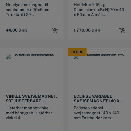
MM
Neodymium magnet til
Holdekraft:15 kg
sømhammer ø 10x5 mm
Dimension (LxBxH):70 x 40
Trækkraft 2,7...
x 50 mm A mål:...
44,00
DKK
1.779,00
DKK
TILBUD
TILBUD
VINKEL SVEJSEMAGNET,
ECLIPSE VARIABEL
90° JUSTÉRBART
SVEJSEMAGNET 140 X
HÅNDGREB
140 MM E974
Justerbar magnetvinkel
Eclipse variabel
med håndgreb. Justérbar
svejsemagnet 140 x 140
vinkel 4...
mm Fastholder kom...