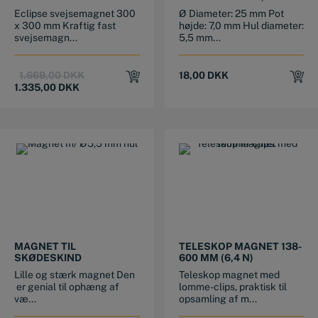
300 MM
HUL
Eclipse svejsemagnet 300
Ø Diameter: 25 mm Pot
x 300 mm Kraftig fast
højde: 7,0 mm Hul diameter:
svejsemagn...
5,5 mm...
Original
Current
1.669,00
DKK
18,00
DKK
price
price
1.335,00
DKK
was:
is:
1.669,00 DKK.
1.335,00 DKK.
MAGNET TIL
TELESKOP MAGNET 138-
SKØDESKIND
600 MM (6,4 N)
Lille og stærk magnet Den
Teleskop magnet med
er genial til ophæng af
lomme-clips, praktisk til
væ...
opsamling af m...