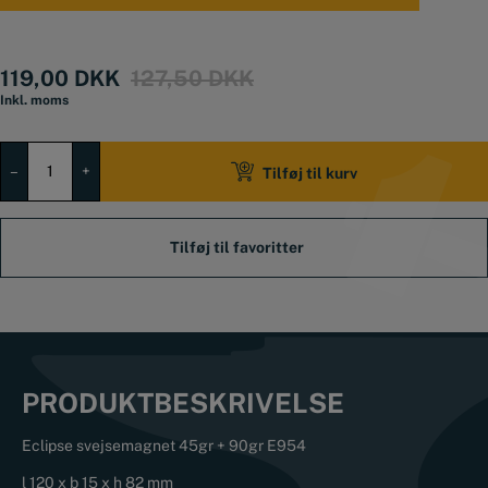
Original
Current
119,00
DKK
127,50
DKK
price
price
Inkl. moms
was:
is:
Eclipse
127,50 DKK.
119,00 DKK.
svejsemagnet
–
+
Tilføj til kurv
45gr
+
90gr
E954
antal
PRODUKTBESKRIVELSE
Eclipse svejsemagnet 45gr + 90gr E954
l 120 x b 15 x h 82 mm