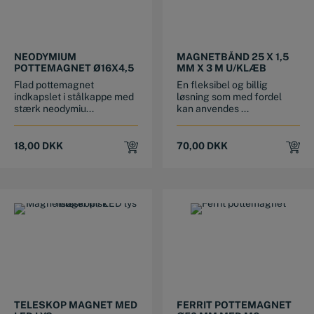
NEODYMIUM
MAGNETBÅND 25 X 1,5
POTTEMAGNET Ø16X4,5
MM X 3 M U/KLÆB
Flad pottemagnet
En fleksibel og billig
indkapslet i stålkappe med
løsning som med fordel
stærk neodymiu...
kan anvendes ...
18,00
DKK
70,00
DKK
TELESKOP MAGNET MED
FERRIT POTTEMAGNET