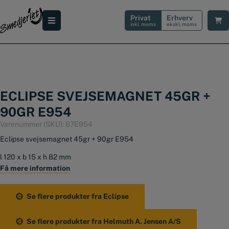
Hop
til
Privat
Erhverv
indholdet
inkl. moms
ekskl. moms
ECLIPSE SVEJSEMAGNET 45GR +
90GR E954
Varenummer (SKU):
87E954
Eclipse svejsemagnet 45gr + 90gr E954
l 120 x b 15 x h 82 mm
Få mere information
Se flere produkter fra Eclipse
Se flere produkter fra Helmuth A. Jensen A/S