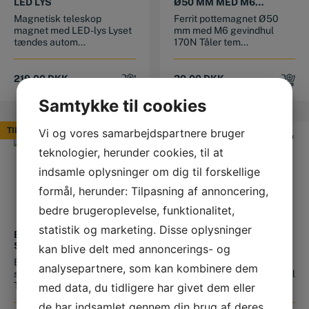
LED LYS
Ø50 MM MED M6
GEVINDHUL
Magnetisk teleskop
Ferrit pottemagnet Ø50
magnet med LED-lys Lyset
mm med M6 gevindhul
tændes autom...
170N Tåler tem...
219,00
DKK
30,00
DKK
Samtykke til cookies
TILBUD
Vi og vores samarbejdspartnere bruger
TILBUD
teknologier, herunder cookies, til at
indsamle oplysninger om dig til forskellige
formål, herunder: Tilpasning af annoncering,
bedre brugeroplevelse, funktionalitet,
statistik og marketing. Disse oplysninger
ECLIPSE STILBAR
LAV POT MAGNET
SVEJSEMAGNET E952
Ø19,0X7,75 MM
kan blive delt med annoncerings- og
Eclipse stilbar
Lav pot magnet - Diameter
analysepartnere, som kan kombinere dem
svejsemagnet E952
19 mm Højde 7,75 mm Ø hul
Trækkraft 20 kg Må...
3,5 mm...
med data, du tidligere har givet dem eller
de har indsamlet gennem din brug af deres