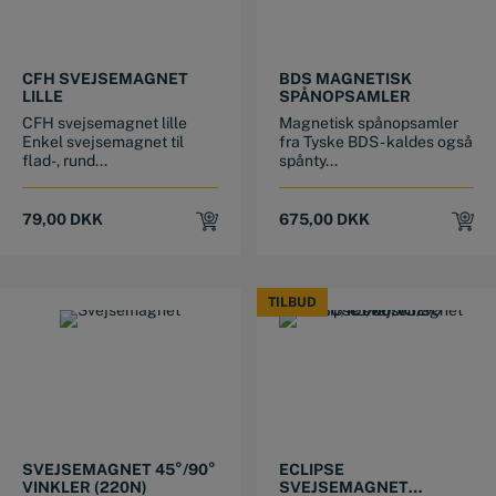
CFH SVEJSEMAGNET
BDS MAGNETISK
LILLE
SPÅNOPSAMLER
CFH svejsemagnet lille
Magnetisk spånopsamler
Enkel svejsemagnet til
fra Tyske BDS - kaldes også
flad-, rund...
spånty...
79,00
DKK
675,00
DKK
TILBUD
TILBUD
SVEJSEMAGNET 45°/90°
ECLIPSE
VINKLER (220N)
SVEJSEMAGNET