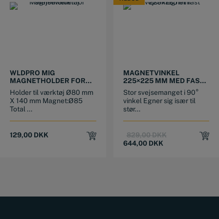
TILBUD
WLDPRO MIG
MAGNETVINKEL
MAGNETHOLDER FOR
225×225 MM MED FAST
SVEJSEVÆRKTØJ
90° VINKEL (600N)
Holder til værktøj Ø80 mm
Stor svejsemanget i 90°
X 140 mm Magnet:Ø85
vinkel Egner sig især til
Total ...
stør...
Original
Current
129,00
DKK
829,00
DKK
price
price
644,00
DKK
was:
is:
829,00 DKK.
644,00 DKK.