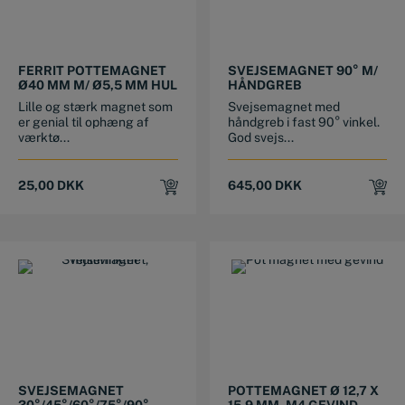
FERRIT POTTEMAGNET
SVEJSEMAGNET 90° M/
Ø40 MM M/ Ø5,5 MM HUL
HÅNDGREB
Lille og stærk magnet som
Svejsemagnet med
er genial til ophæng af
håndgreb i fast 90° vinkel.
værktø...
God svejs...
25,00
DKK
645,00
DKK
SVEJSEMAGNET
POTTEMAGNET Ø 12,7 X
30°/45°/60°/75°/90°
15,9 MM, M4 GEVIND