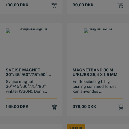
100,00
DKK
99,00
DKK
SVEJSE MAGNET
MAGNETBÅND 30 M
30°/45°/60°/75°/90°
U/KLÆB 25,4 X 1,5 MM
VINKLER (330N)
Svejse magnet
En fleksibel og billig
30°/45°/60°/75°/90°
løsning som med fordel
vinkler (330N). Denn...
kan anvendes ...
149,00
DKK
379,00
DKK
TILBUD