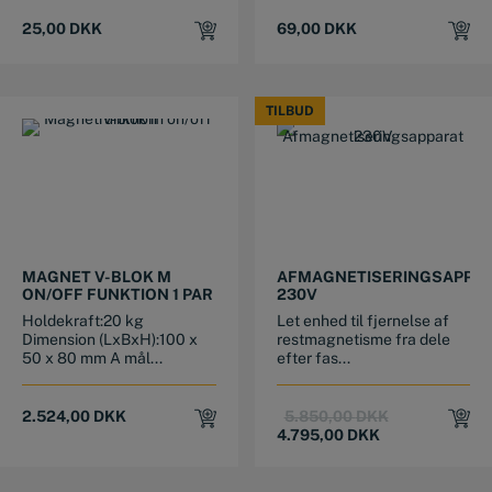
25,00
DKK
69,00
DKK
TILBUD
TILBUD
MAGNET V-BLOK M
AFMAGNETISERINGSAPPA
ON/OFF FUNKTION 1 PAR
230V
Holdekraft:20 kg
Let enhed til fjernelse af
Dimension (LxBxH):100 x
restmagnetisme fra dele
50 x 80 mm A mål...
efter fas...
Original
Current
2.524,00
DKK
5.850,00
DKK
price
price
4.795,00
DKK
was:
is:
5.850,00 DKK
4.795,00 DKK