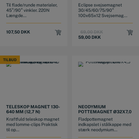
30/45/60/75/90°
Til flade/runde materialer,
Eclipse svejsemagnet
100X65X12
45°/90° vinkler. 220N
30/45/60/75/90°
Længde...
100x65x12 Svejsemag...
Original
Current
107,50
DKK
69,00
DKK
price
price
59,00
DKK
was:
is:
69,00 DKK.
59,00 DKK.
TILBUD
TILBUD
TELESKOP MAGNET 130-
NEODYMIUM
640 MM (12,7 N)
POTTEMAGNET Ø32X7,0
Kraftfuld teleskop magnet
Fladpottemagnet
med lomme-clips Praktisk
indkapslet i stålkappe med
til op...
stærk neodymium...