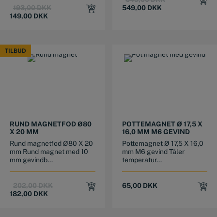
Original
Current
price
price
193,00
DKK
549,00
DKK
price
price
was:
is:
149,00
DKK
was:
is:
649,00 DKK.
549,00 DKK.
193,00 DKK.
149,00 DKK.
TILBUD
TILBUD
RUND MAGNETFOD Ø80
POTTEMAGNET Ø 17,5 X
X 20 MM
16,0 MM M6 GEVIND
Rund magnetfod Ø80 X 20
Pottemagnet Ø 17,5 X 16,0
mm Rund magnet med 10
mm M6 gevind Tåler
mm gevindb...
temperatur...
Original
Current
202,00
DKK
65,00
DKK
price
price
182,00
DKK
was:
is:
202,00 DKK.
182,00 DKK.