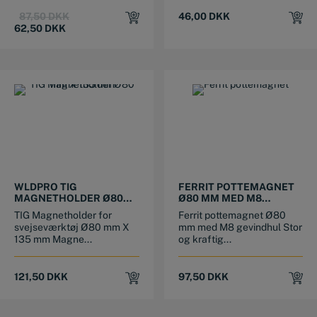
Original
Current
87,50
DKK
46,00
DKK
price
price
62,50
DKK
was:
is:
87,50 DKK.
62,50 DKK.
WLDPRO TIG
FERRIT POTTEMAGNET
MAGNETHOLDER Ø80
Ø80 MM MED M8
MM X 135 MM
GEVINDHUL
TIG Magnetholder for
Ferrit pottemagnet Ø80
svejseværktøj Ø80 mm X
mm med M8 gevindhul Stor
135 mm Magne...
og kraftig...
121,50
DKK
97,50
DKK