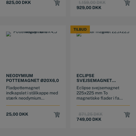
Original
Current
825,00
DKK
1.159,00
DKK
price
price
929,00
DKK
was:
is:
1.159,00 DKK.
929,00 DKK.
TILBUD
TILBUD
NEODYMIUM
ECLIPSE
POTTEMAGNET Ø20X6,0
SVEJSEMAGNET
225×225 MM
Fladpottemagnet
Eclipse svejsemagnet
indkapslet i stålkappe med
225x225 mm To
stærk neodymium...
magnetiske flader i fa...
Original
Current
25,00
DKK
871,25
DKK
price
price
749,00
DKK
was:
is:
871,25 DKK.
749,00 DKK.