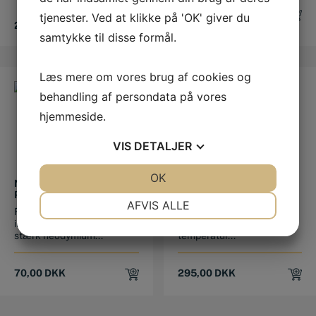
Original
Current
327,50
DKK
39,00
DKK
tjenester. Ved at klikke på 'OK' giver du
price
price
289,00
DKK
samtykke til disse formål.
was:
is:
327,50 DKK.
289,00 DKK.
Læs mere om vores brug af cookies og
behandling af persondata på vores
hjemmeside.
VIS
DETALJER
JA
NEJ
OK
JA
NEJ
NEODYMIUM
POTTEMAGNET Ø 45,0 X
POTTEMAGNET Ø40X8,0
30,0 MM M8 GEVIND
NØDVENDIGE
PRÆFERENCER
AFVIS ALLE
Fladpottemagnet
Pottemagnet Ø 45,0 X
indkapslet i stålkappe med
30,0 mm M8 gevind Tåler
JA
NEJ
JA
NEJ
stærk neodymium...
temperatur...
MARKETING
STATISTIK
70,00
DKK
295,00
DKK