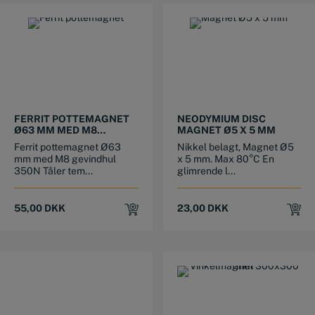
FERRIT POTTEMAGNET
NEODYMIUM DISC
Ø63 MM MED M8
MAGNET Ø5 X 5 MM
GEVINDHUL
Ferrit pottemagnet Ø63
Nikkel belagt, Magnet Ø5
mm med M8 gevindhul
x 5 mm. Max 80°C En
350N Tåler tem...
glimrende l...
55,00
DKK
23,00
DKK