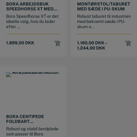
BORA ARBEJDSBUK
MONTØRSTOL/TABURET
SPEEDHORSE XT MED
MED SÆDE I PU-SKUM
JUSTERBARE BEN (2
Bora Speedhorse XT er det
Robust taburet til industrien
STK)
ideelle valg, hvis du leder
med bekvemt sæde i PU-
efter ...
skum o...
1.899,00
DKK
1.160,00
DKK
–
1.244,00
DKK
BORA CENTIPEDE
FOLDBART
ARBEJDSBORD 120×61
Robust og stabil bordplade
CM
som passer til Bora