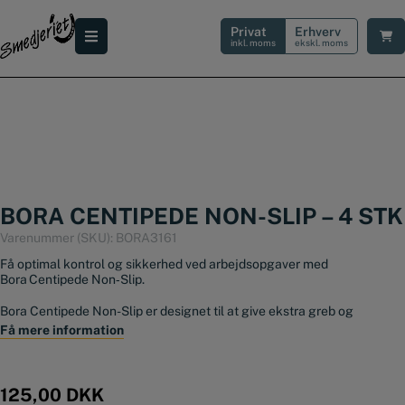
Hop
til
Privat
Erhverv
indholdet
inkl. moms
ekskl. moms
BORA CENTIPEDE NON-SLIP – 4 STK
Varenummer (SKU):
BORA3161
Få optimal kontrol og sikkerhed ved arbejdsopgaver med
Bora Centipede Non‑Slip.
Bora Centipede Non-Slip er designet til at give ekstra greb og
stabilitet på dit arbejdsbord.
Få mere information
De slidstærke gummipuder passer direkte i Centipede-bukkenes P-
Top-huller og hjælper med at holde materialerne sikkert på plads uden
brug af ekstra klemmer.
125,00
DKK