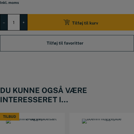
Inkl. moms
Boehm
Huggepibesæt
–
+
Tilføj til kurv
3-
20
mm
antal
DU KUNNE OGSÅ VÆRE
INTERESSERET I...
TILBUD
TILBUD