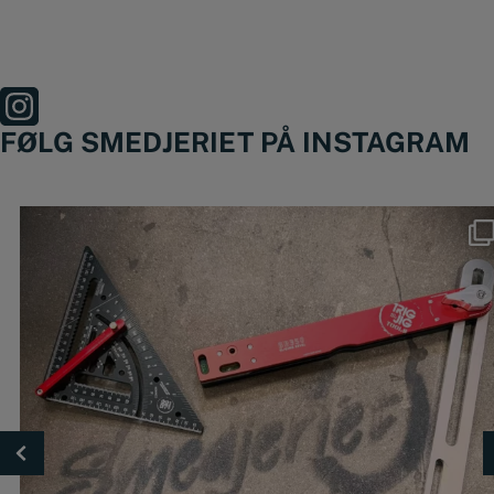
FØLG SMEDJERIET PÅ INSTAGRAM
Nyheder fra @trigjig er lige landet
...
49
0