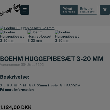
Hop
til
Privat
Erhverv
indholdet
inkl. moms
ekskl. moms
BOEHM HUGGEPIBESÆT 3-20 MM
Varenummer (SKU):
ba5202
Beskrivelse:
3-4-6-8-10-12-14-16-18-20mm 11 dele. B-JLB320CM
Få mere information
1.124,00
DKK