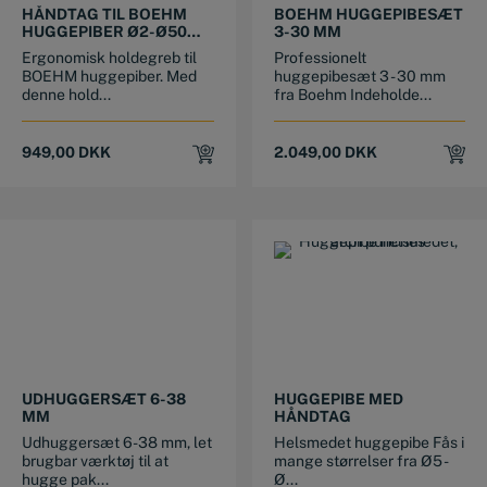
HÅNDTAG TIL BOEHM
BOEHM HUGGEPIBESÆT
HUGGEPIBER Ø2-Ø50
3-30 MM
MM
Ergonomisk holdegreb til
Professionelt
BOEHM huggepiber. Med
huggepibesæt 3 - 30 mm
denne hold...
fra Boehm Indeholde...
949,00
DKK
2.049,00
DKK
This product has multiple variants. The options may be chosen on the product page
UDHUGGERSÆT 6-38
HUGGEPIBE MED
MM
HÅNDTAG
Udhuggersæt 6-38 mm, let
Helsmedet huggepibe Fås i
brugbar værktøj til at
mange størrelser fra Ø5 -
hugge pak...
Ø...