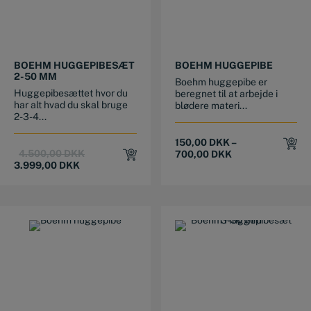
This product has multiple variants. The options may be chosen on the product page
BOEHM HUGGEPIBESÆT
BOEHM HUGGEPIBE
2-50 MM
Boehm huggepibe er
Huggepibesættet hvor du
beregnet til at arbejde i
har alt hvad du skal bruge
blødere materi...
2-3-4...
150,00
DKK
–
Original
Current
4.500,00
DKK
700,00
DKK
price
price
3.999,00
DKK
was:
is:
4.500,00 DKK.
3.999,00 DKK.