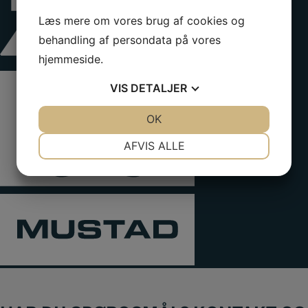
Læs mere om vores brug af cookies og
behandling af persondata på vores
hjemmeside.
VIS
DETALJER
JA
NEJ
OK
JA
NEJ
NØDVENDIGE
PRÆFERENCER
AFVIS ALLE
JA
NEJ
JA
NEJ
MARKETING
STATISTIK