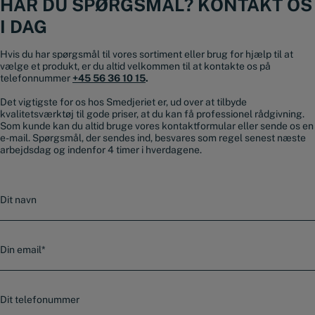
HAR DU SPØRGSMÅL? KONTAKT OS
I DAG
Hvis du har spørgsmål til vores sortiment eller brug for hjælp til at
vælge et produkt, er du altid velkommen til at kontakte os på
telefonnummer
+45 56 36 10 15
.
Det vigtigste for os hos Smedjeriet er, ud over at tilbyde
kvalitetsværktøj til gode priser, at du kan få professionel rådgivning.
Som kunde kan du altid bruge vores kontaktformular eller sende os en
e-mail. Spørgsmål, der sendes ind, besvares som regel senest næste
arbejdsdag og indenfor 4 timer i hverdagene.
N
a
v
n
E
-
m
a
T
i
e
l
l