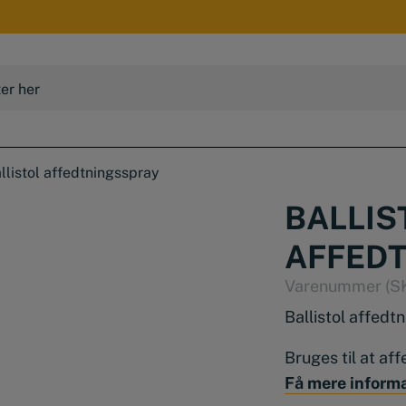
llistol affedtningsspray
BALLIS
AFFED
Varenummer (S
Ballistol affedt
Bruges til at af
Få mere inform
Ideel til forbeha