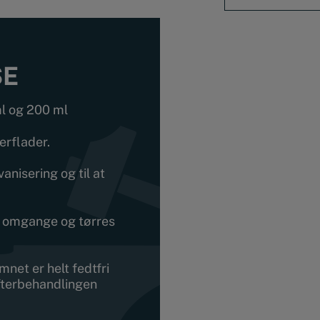
SE
ml og 200 ml
erflader.
anisering og til at
re omgange og tørres
mnet er helt fedtfri
efterbehandlingen