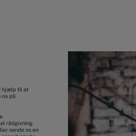
hjælp til at
e os på
de
nel rådgivning.
ller sende os en