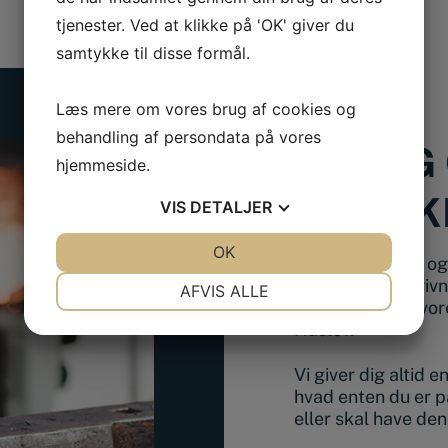
tjenester. Ved at klikke på 'OK' giver du
samtykke til disse formål.
Læs mere om vores brug af cookies og
behandling af persondata på vores
BESØG 
hjemmeside.
FYSISK
VIS
DETALJER
JA
NEJ
OK
JA
NEJ
Ønsker du at se og 
NØDVENDIGE
PRÆFERENCER
en snak og rådgivn
AFVIS ALLE
kan du besøge vore
JA
NEJ
JA
NEJ
Haslev.
MARKETING
STATISTIK
Vi giver dig altid 
hvad enten du er p
eller skal have de