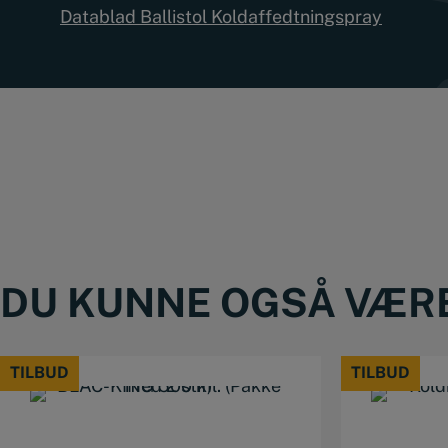
Datablad Ballistol Koldaffedtningspray
DU KUNNE OGSÅ VÆRE 
TILBUD
TILBUD
TILBUD
TILBUD