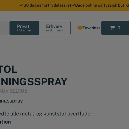
30 dages fortrydelsesret
Både online og fyssisk butik!
Privat
Erhverv
0
Favoritter
0
inkl. moms
ekskl. moms
TOL
TNINGSSPRAY
KU):
622105
ningsspray
fedte alle metal- og kunststof overflader
ation
ndling inden brunering eller galvanisering og til