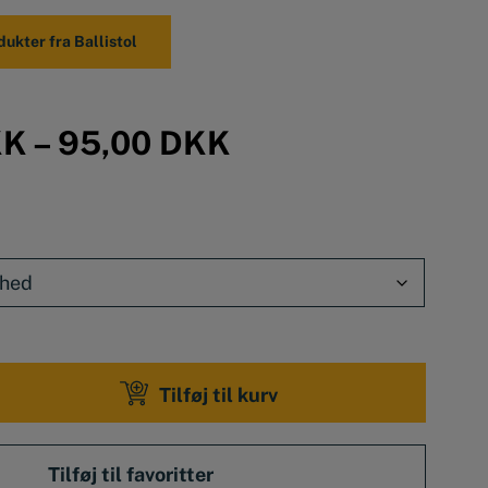
ede fedtrester og klæbestoffer
dukter fra Ballistol
0 ml og 200 ml
KK
–
95,00
DKK
Tilføj til kurv
y