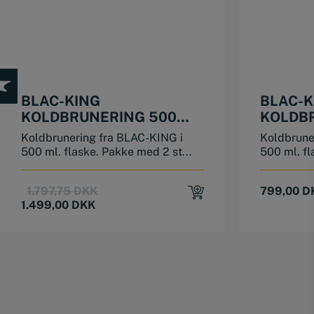
BLAC-KING
BLAC-K
KOLDBRUNERING 500
KOLDB
ML. (PAKKE MED 2 STK)
ML.
Koldbrunering fra BLAC-KING i
Koldbrune
500 ml. flaske. Pakke med 2 st...
500 ml. f
Original
Current
1.797,75
DKK
799,00
D
price
price
1.499,00
DKK
was:
is:
1.797,75 DKK.
1.499,00 DKK.