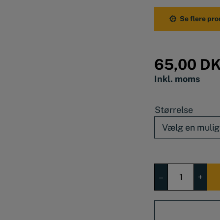
at fjerne uønsk
Se flere pro
Vælg i mellem 5
65,00
D
Inkl. moms
Størrelse
Ballistol
–
+
affedtningsspra
antal