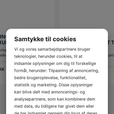
ING
BALLISTOL
Samtykke til cookies
RUNERING 500
BRUNERINGSÆT T
ALUMINIUM
Vi og vores samarbejdspartnere bruger
ring fra BLAC-KING i
Ballistol sæt med
laske Kan både p�...
bruneringsvæsker og prim
teknologier, herunder cookies, til at
brunering...
indsamle oplysninger om dig til forskellige
Original
Current
KK
899,00
DKK
formål, herunder: Tilpasning af annoncering,
price
price
499,00
DKK
bedre brugeroplevelse, funktionalitet,
was:
is:
899,00 DKK.
799,00 DKK.
statistik og marketing. Disse oplysninger
kan blive delt med annoncerings- og
analysepartnere, som kan kombinere dem
med data, du tidligere har givet dem eller
de har indsamlet gennem din brug af deres